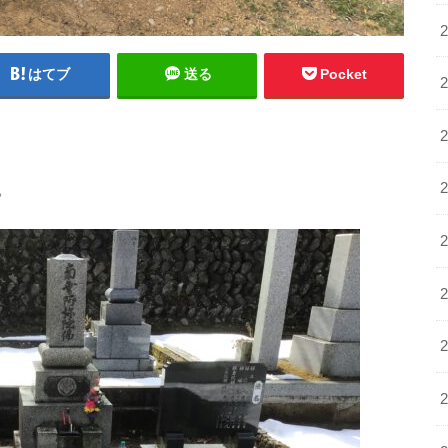
はてブ
送る
Pocket
。