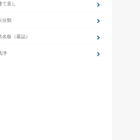
建て直し
未分類
法名板（墓誌）
洗浄